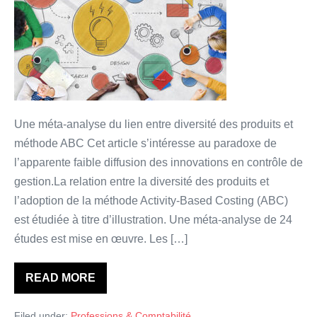
diffusion
des
innovations
en
contrôle
de
gestion
Une méta-analyse du lien entre diversité des produits et
est-
méthode ABC Cet article s’intéresse au paradoxe de
elle
l’apparente faible diffusion des innovations en contrôle de
vraiment
gestion.La relation entre la diversité des produits et
paradoxale
l’adoption de la méthode Activity-Based Costing (ABC)
?
est étudiée à titre d’illustration. Une méta-analyse de 24
études est mise en œuvre. Les […]
READ MORE
La
faible
diffusion
Filed under:
Professions & Comptabilité
des