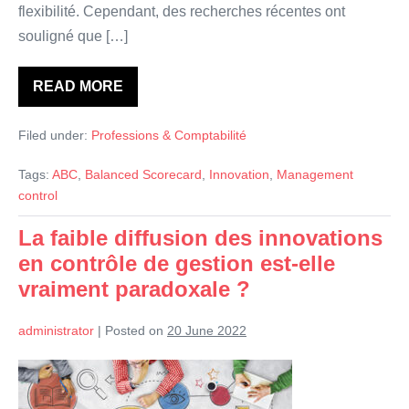
flexibilité. Cependant, des recherches récentes ont
souligné que […]
READ MORE
Innovation
et
contrôle
Filed under:
Professions & Comptabilité
Tags:
ABC
,
Balanced Scorecard
,
Innovation
,
Management
control
La faible diffusion des innovations
en contrôle de gestion est-elle
vraiment paradoxale ?
administrator
|
Posted on
20 June 2022
La
faible