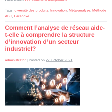
innovations
en
Tags:
diversité des produits
,
Innovation
,
Méta-analyse
,
Méthode
contrôle
de
ABC
,
Paradoxe
gestion
est-
Comment l’analyse de réseau aide-
elle
vraiment
t-elle à comprendre la structure
paradoxale
?
d’innovation d’un secteur
industriel?
administrator
|
Posted on
27 October 2021
Comment
l’analyse
de
réseau
aide-
t-
elle