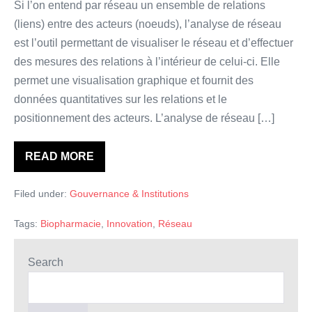
Si l’on entend par réseau un ensemble de relations
à
(liens) entre des acteurs (noeuds), l’analyse de réseau
comprendre
est l’outil permettant de visualiser le réseau et d’effectuer
la
des mesures des relations à l’intérieur de celui-ci. Elle
structure
permet une visualisation graphique et fournit des
d’innovation
données quantitatives sur les relations et le
d’un
positionnement des acteurs. L’analyse de réseau […]
secteur
industriel?
READ MORE
Comment
l’analyse
de
Filed under:
Gouvernance & Institutions
réseau
aide-
t-
Tags:
Biopharmacie
,
Innovation
,
Réseau
elle
à
comprendre
la
Search
structure
d’innovation
d’un
secteur