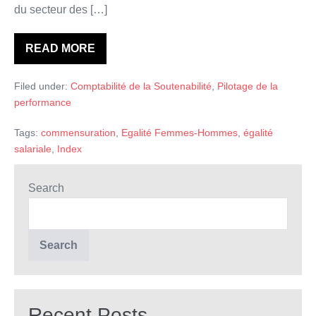
du secteur des […]
READ MORE
Syndicalisme
et
quantification
Filed under:
Comptabilité de la Soutenabilité
,
Pilotage de la
au
service
performance
de
l’égalité
de
Tags:
commensuration
,
Egalité Femmes-Hommes
,
égalité
genre
salariale
,
Index
Search
Search
Recent Posts