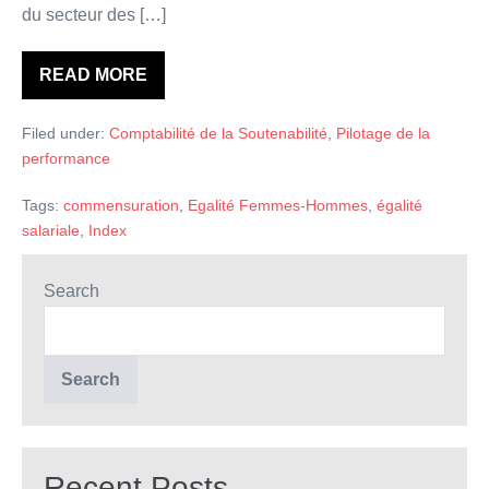
du secteur des […]
READ MORE
Syndicalisme
et
quantification
Filed under:
Comptabilité de la Soutenabilité
,
Pilotage de la
au
service
performance
de
l’égalité
de
Tags:
commensuration
,
Egalité Femmes-Hommes
,
égalité
genre
salariale
,
Index
Search
Search
Recent Posts