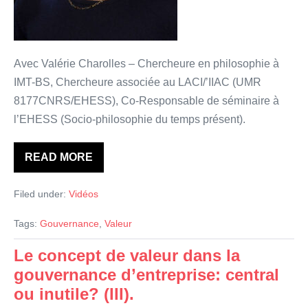
ou
inutile?
(IV).
Avec Valérie Charolles – Chercheure en philosophie à
IMT-BS, Chercheure associée au LACI/’IIAC (UMR
8177CNRS/EHESS), Co-Responsable de séminaire à
l’EHESS (Socio-philosophie du temps présent).
READ MORE
Le
concept
de
Filed under:
Vidéos
valeur
dans
la
Tags:
Gouvernance
,
Valeur
gouvernance
d’entreprise:
central
Le concept de valeur dans la
ou
gouvernance d’entreprise: central
inutile?
(IV).
ou inutile? (III).