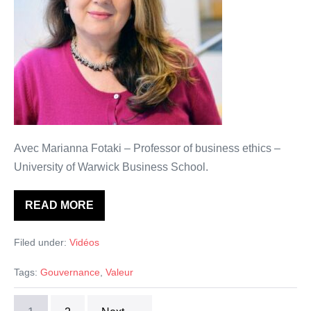
dans
la
gouvernance
d’entreprise:
central
ou
inutile?
(II).
Avec Marianna Fotaki – Professor of business ethics –
University of Warwick Business School.
READ MORE
Le
concept
de
Filed under:
Vidéos
valeur
dans
la
Tags:
Gouvernance
,
Valeur
gouvernance
d’entreprise:
central
ou