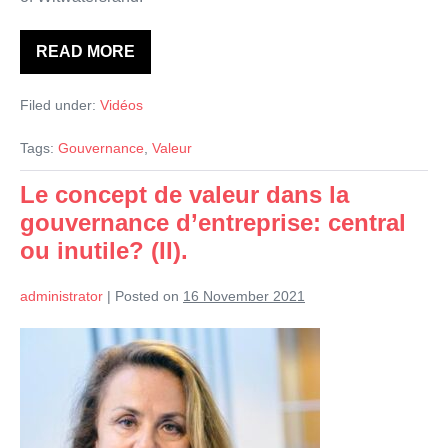
READ MORE
Le
concept
de
Filed under:
Vidéos
valeur
dans
la
Tags:
Gouvernance
,
Valeur
gouvernance
d’entreprise:
central
Le concept de valeur dans la
ou
gouvernance d’entreprise: central
inutile?
(III).
ou inutile? (II).
administrator
|
Posted on
16 November 2021
Le
concept
de
valeur