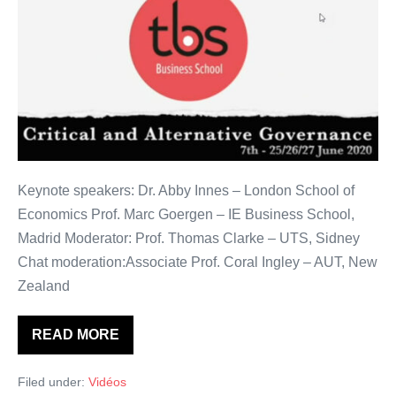
and
Alternative
Governance
Thinking
2020.
Keynote speakers: Dr. Abby Innes – London School of
Economics Prof. Marc Goergen – IE Business School,
Madrid Moderator: Prof. Thomas Clarke – UTS, Sidney
Chat moderation:Associate Prof. Coral Ingley – AUT, New
Zealand
READ MORE
Opening
debate:
Critical
Filed under:
Vidéos
and