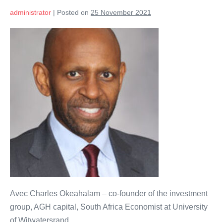
administrator
|
Posted on
25 November 2021
Le
concept
de
valeur
dans
la
gouvernance
d’entreprise:
central
ou
inutile?
(III).
Avec Charles Okeahalam – co-founder of the investment
group, AGH capital, South Africa Economist at University
of Witwatersrand.