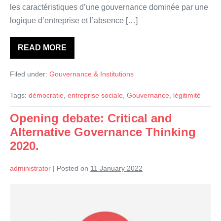
les caractéristiques d’une gouvernance dominée par une
logique d’entreprise et l’absence […]
READ MORE
Entreprendre
et
gouverner
Filed under:
Gouvernance & Institutions
pour
le
bien
Tags:
démocratie
,
entreprise sociale
,
Gouvernance
,
légitimité
commun.
La
gouvernance
Opening debate: Critical and
des
Alternative Governance Thinking
entreprises
sociales
2020.
en
tension
administrator
|
Posted on
11 January 2022
Opening
debate:
Critical