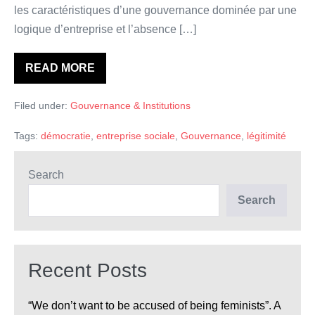
les caractéristiques d’une gouvernance dominée par une
logique d’entreprise et l’absence […]
READ MORE
Entreprendre
et
gouverner
Filed under:
Gouvernance & Institutions
pour
le
bien
Tags:
démocratie
,
entreprise sociale
,
Gouvernance
,
légitimité
commun.
La
gouvernance
des
Search
entreprises
sociales
Search
en
tension
Recent Posts
“We don’t want to be accused of being feminists”. A