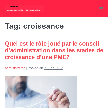
Skip
to
Men
content
Tog
Tag:
croissance
Quel est le rôle joué par le conseil
d’administration dans les stades de
croissance d’une PME?
administrator
|
Posted on
7 June 2022
Quel
est
le
rôle
joué