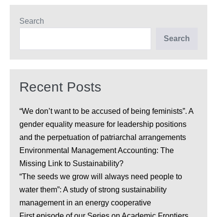
d’administration
dans
les
Search
stades
de
Search
croissance
d’une
PME?
Recent Posts
“We don’t want to be accused of being feminists”. A
gender equality measure for leadership positions
and the perpetuation of patriarchal arrangements
Environmental Management Accounting: The
Missing Link to Sustainability?
“The seeds we grow will always need people to
water them”: A study of strong sustainability
management in an energy cooperative
First episode of our Series on Academic Frontiers