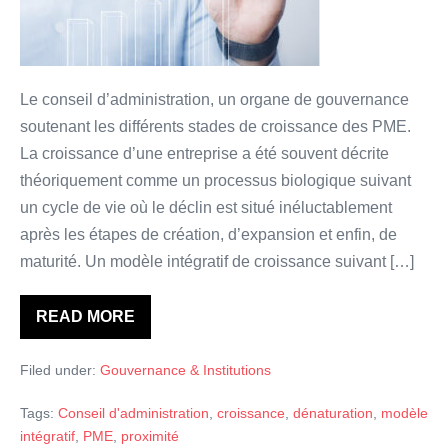
par
le
conseil
d’administration
Le conseil d’administration, un organe de gouvernance
dans
soutenant les différents stades de croissance des PME.
les
La croissance d’une entreprise a été souvent décrite
stades
théoriquement comme un processus biologique suivant
de
un cycle de vie où le déclin est situé inéluctablement
croissance
après les étapes de création, d’expansion et enfin, de
d’une
maturité. Un modèle intégratif de croissance suivant […]
PME?
READ MORE
Quel
est
le
Filed under:
Gouvernance & Institutions
rôle
joué
par
Tags:
Conseil d'administration
,
croissance
,
dénaturation
,
modèle
le
conseil
intégratif
,
PME
,
proximité