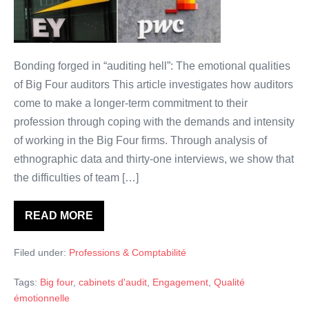
qualités
émotionnelles
requises
pour
Bonding forged in “auditing hell”: The emotional qualities
persévérer
of Big Four auditors This article investigates how auditors
dans
come to make a longer-term commitment to their
“l’enfer
profession through coping with the demands and intensity
de
of working in the Big Four firms. Through analysis of
l’audit”
ethnographic data and thirty-one interviews, we show that
?
the difficulties of team […]
READ MORE
Auditeurs:
Quelles
sont
Filed under:
Professions & Comptabilité
les
qualités
émotionnelles
Tags:
Big four
,
cabinets d'audit
,
Engagement
,
Qualité
requises
pour
émotionnelle
persévérer