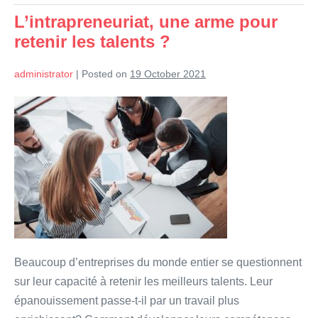
dans
L’intrapreneuriat, une arme pour
“l’enfer
de
retenir les talents ?
l’audit”
?
administrator
|
Posted on
19 October 2021
L’intrapreneuriat,
une
arme
pour
retenir
les
talents
?
Beaucoup d’entreprises du monde entier se questionnent
sur leur capacité à retenir les meilleurs talents. Leur
épanouissement passe-t-il par un travail plus