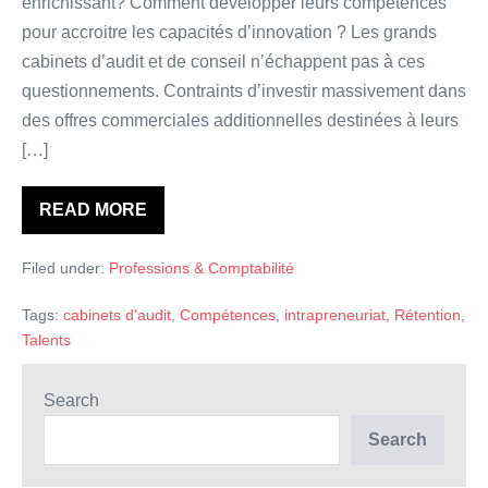
enrichissant? Comment développer leurs compétences
pour accroitre les capacités d’innovation ? Les grands
cabinets d’audit et de conseil n’échappent pas à ces
questionnements. Contraints d’investir massivement dans
des offres commerciales additionnelles destinées à leurs
[…]
READ MORE
L’intrapreneuriat,
une
arme
Filed under:
Professions & Comptabilité
pour
retenir
les
Tags:
cabinets d'audit
,
Compétences
,
intrapreneuriat
,
Rétention
,
talents
?
Talents
Search
Search